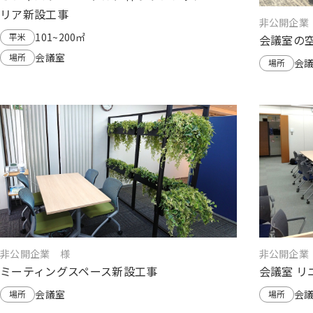
リア新設工事
非公開企業
101~200㎡
平米
会議室の
会議室
場所
会
場所
非公開企業 様
非公開企業
ミーティングスペース新設工事
会議室 リ
会議室
会
場所
場所