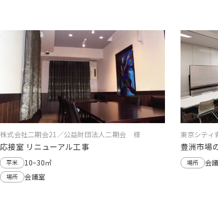
株式会社二期会21／公益財団法人二期会 様
東京シティ
応接室 リニューアル工事
豊洲市場
10~30㎡
会
平米
場所
会議室
場所