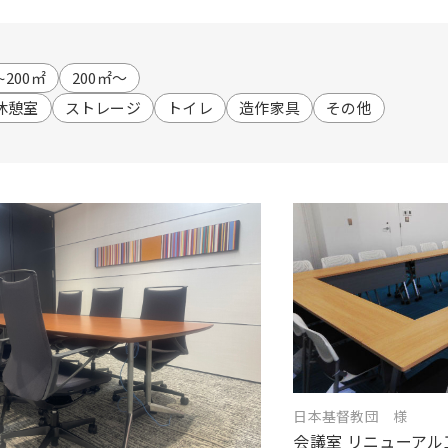
~200㎡
200㎡～
休憩室
ストレージ
トイレ
造作家具
その他
日本基督教団 様
会議室 リニューアル