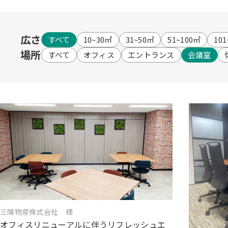
広さ
すべて
10~30㎡
31~50㎡
51~100㎡
101
場所
すべて
オフィス
エントランス
会議室
三陽物産株式会社 様
オフィスリニューアルに伴うリフレッシュエ