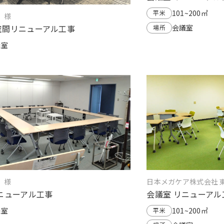
101~200㎡
平米
 様
空間リニューアル工事
会議室
場所
議室
 様
日本メガケア株式会社 
ニューアル工事
会議室 リニューアル
議室
101~200㎡
平米