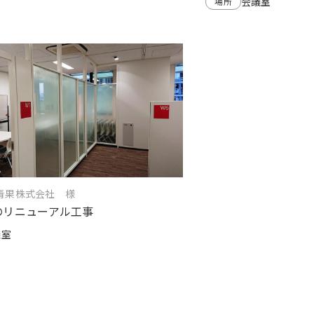
会議室
場所
青果株式会社 様
のリニューアル工事
議室